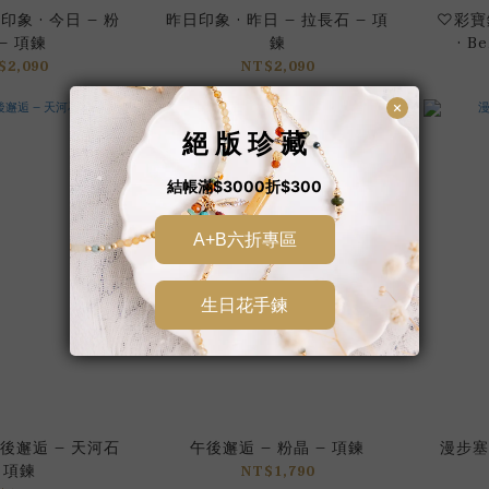
象 · 今日 – 粉
昨日印象 · 昨日 – 拉長石 – 項
♡彩寶
– 項鍊
鍊
· B
$2,090
NT$2,090
後邂逅 – 天河石
午後邂逅 – 粉晶 – 項鍊
漫步塞
 項鍊
NT$1,790