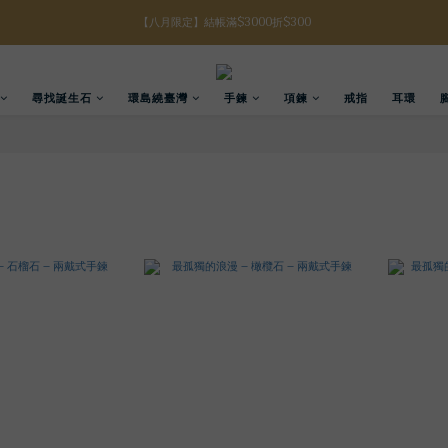
【八月限定】結帳滿$3000折$300
【八月限定】結帳滿$3000折$300
【註冊禮金】新註冊會員贈$100購物金
尋找誕生石
環島繞臺灣
手鍊
項鍊
戒指
耳環
【滿額好禮】結帳滿$5000贈誕生石手鍊
【八月限定】結帳滿$3000折$300