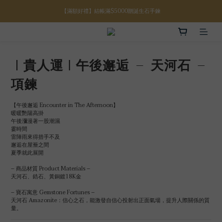
【滿額好禮】結帳滿$5000贈誕生石手鍊
【八月限定】結帳滿$3000折$300
【八月限定】結帳滿$3000折$300
｜貴人運｜午後邂逅 – 天河石 –
項鍊
【午後邂逅 Encounter in The Afternoon】
暖暖艷陽高掛
午後瀰漫著一股潮濕
霎時間
雷陣雨來得措手不及
邂逅在屋簷之間
夏季就此展開
– 商品材質 Product Materials –
天河石、鋯石、黃銅鍍18K金
– 寶石寓意 Gemstone Fortunes –
天河石 Amazonite：信心之石，能激發自信心投射出正面氣場，提升人際關係的質
量。