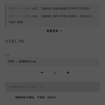
至
08/31 16:00
截止
全店，【滿額減】絕版珍藏滿$3000折$300(累計)
至
08/31 16:00
截止
全店，【滿額贈】滿$5000贈今夜星辰 – 8月誕生石 –
手鍊(不累贈)
查看更多
NT$1,790
尺寸
以優惠價加購商品
(最多 1 件)
精緻禮盒(含禮盒、手提袋、拭金布)