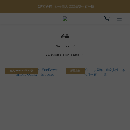
【滿額好禮】結帳滿$5000贈誕生石手鍊
【八月限定】結帳滿$3000折$300
【八月限定】結帳滿$3000折$300
茶晶
Sort by
24 Items per page
輸入HBD88享88折
新品上架