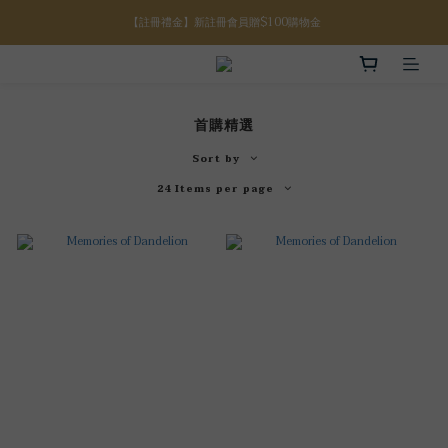
【註冊禮金】新註冊會員贈$100購物金
【八月限定】結帳滿$3000折$300
【滿額好禮】結帳滿$5000贈誕生石手鍊
【八月限定】結帳滿$3000折$300
首購精選
Sort by
24 Items per page