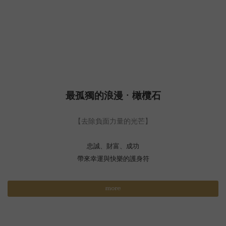
最孤獨的浪漫 · 橄欖石
【去除負面力量的光芒】
忠誠、財富、成功
帶來幸運與快樂的護身符
more