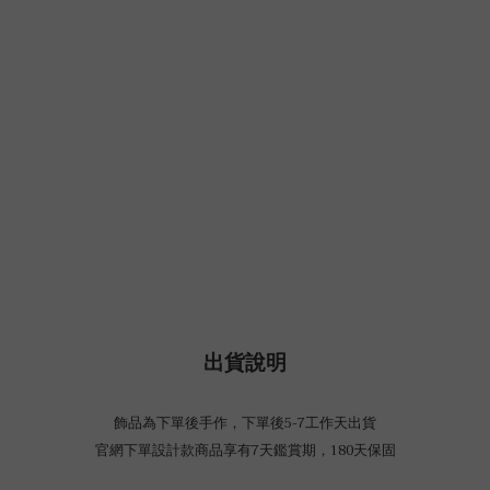
出貨說明
飾品為下單後手作，下單後5-7工作天出貨
官網下單設計款商品享有7天鑑賞期，180天保固