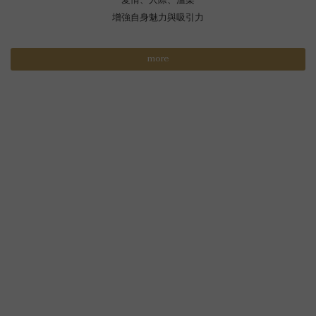
愛情、人際、溫柔
增強自身魅力與吸引力
more