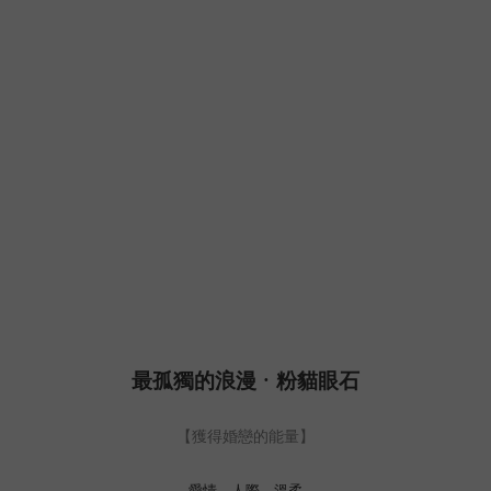
最孤獨的浪漫 · 粉貓眼石
【獲得婚戀的能量】