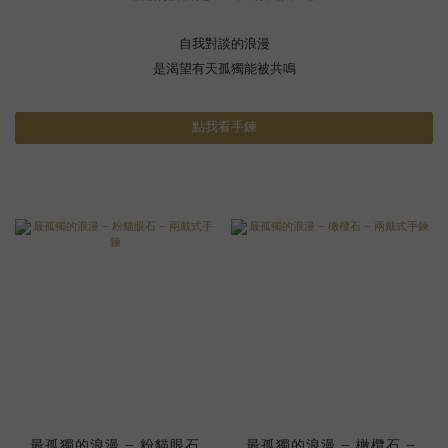
自我對談的浪漫
是渴望有天孤獨能被共鳴
點我看手鍊
最孤獨的浪漫 – 粉貓眼石
最孤獨的浪漫 – 橄欖石 –