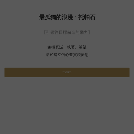
最孤獨的浪漫 · 托帕石
【引領往目標前進的動力】
象徵真誠、執著、希望
助於建立信心並實踐夢想
more