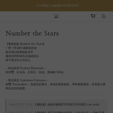
【註冊禮金】新註冊會員贈$100購物金
【八月限定】結帳滿$3000折$300
【滿額好禮】結帳滿$5000贈誕生石手鍊
【八月限定】結帳滿$3000折$300
Number the Stars
【繁星點點 Number the Stars】
一閃一閃 碰不著眼前的你
銀河系記錄著點點光芒
擁有的同時卻也正緩緩逝去
猜不透光年之外的心
– 商品材質 Product Materials –
粉碧璽、白水晶、石英石、粉晶、黃銅鍍18K金
– 寶石寓意 Gemstone Fortunes – 
碧璽 Tourmaline ：為多彩的寶石，有助於激發創意，帶來無限靈感；具有吸引愛
情及友誼的能量。
Until
08/31 16:00
【滿額減】絕版珍藏滿$3000折$300(累計) on order
Until
08/31 16:00
【滿額贈】滿$5000贈今夜星辰 – 8月誕生石 – 手鍊(不累