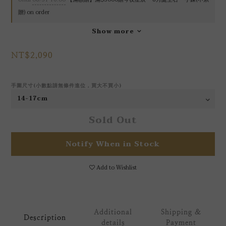
贈) on order
Show more
NT$2,090
手圍尺寸(小數點請無條件進位，買大不買小)
Sold Out
Notify When in Stock
Add to Wishlist
Additional
Shipping &
Description
details
Payment