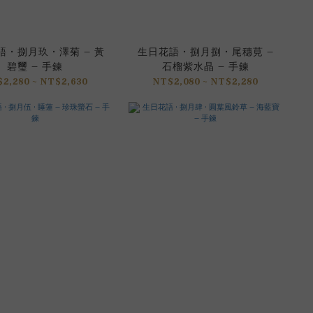
 • 捌月玖 • 澤菊 – 黃
生日花語 • 捌月捌 • 尾穗莧 –
碧璽 – 手鍊
石榴紫水晶 – 手鍊
2,280 ~ NT$2,630
NT$2,080 ~ NT$2,280