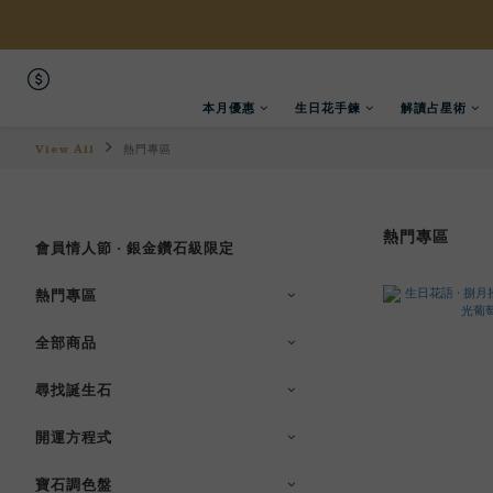
本月優惠
生日花手鍊
解讀占星術
View All
熱門專區
熱門專區
會員情人節 · 銀金鑽石級限定
熱門專區
全部商品
尋找誕生石
開運方程式
寶石調色盤