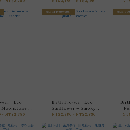
 ~ NT$2,780
NT$2,180 ~ NT$2,380
NT$
輸入HBD88享88折
輸入HBD
ower • Leo •
Birth Flower • Leo •
Birt
– Moonstone –
Sunflower – Smoky
Pe
acelet
Quartz – Bracelet
 ~ NT$2,780
NT$2,380 ~ NT$2,730
NT$