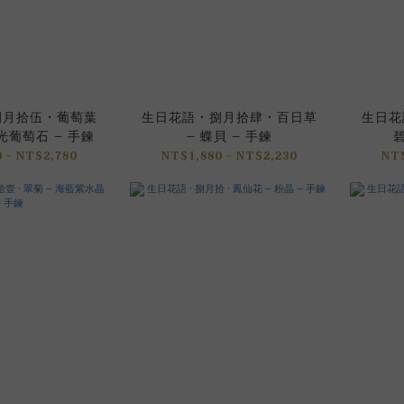
捌月拾伍 • 葡萄葉
生日花語 • 捌月拾肆 • 百日草
生日花語
光葡萄石 – 手鍊
– 蝶貝 – 手鍊
碧
 ~ NT$2,780
NT$1,880 ~ NT$2,230
NT$