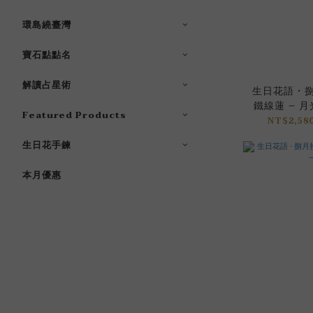
環島繞臺灣
寶石點點名
解讀占星術
生日花語 • 
鐵線蓮 – 月
Featured Products
NT$2,580
生日花手鍊
本月優惠