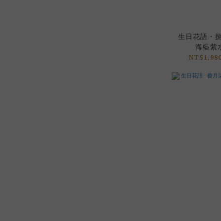
生日花語 • 捌
海藍紫水
NT$1,980