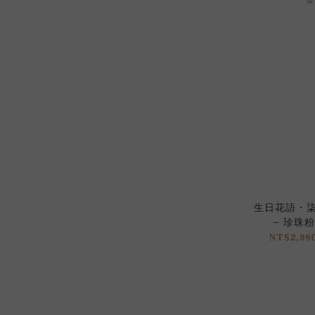
生日花語 • 
– 珍珠粉
NT$2,980