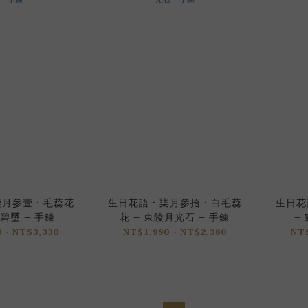
柒月參壹 • 毛蕊花
生日花語 • 柒月參拾 • 白毛蕊
生日花語
碧璽 – 手鍊
花 – 東陵月光石 – 手鍊
–
 ~ NT$3,330
NT$1,980 ~ NT$2,380
NT$