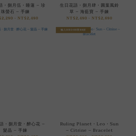
 • 捌月伍 • 睡蓮 – 珍
生日花語 • 捌月肆 • 圓葉風鈴
珠螢石 – 手鍊
草 – 海藍寶 – 手鍊
2,280 ~ NT$2,480
NT$2,480 ~ NT$2,680
輸入HBD88享88折
 • 捌月壹 • 醉心花 –
Ruling Planet • Leo • Sun
髮晶 – 手鍊
– Citrine – Bracelet