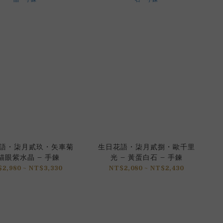
 • 柒月貳玖 • 矢車菊
生日花語 • 柒月貳捌 • 歐千里
 貓眼紫水晶 – 手鍊
光 – 黃蛋白石 – 手鍊
2,980 ~ NT$3,330
NT$2,080 ~ NT$2,430