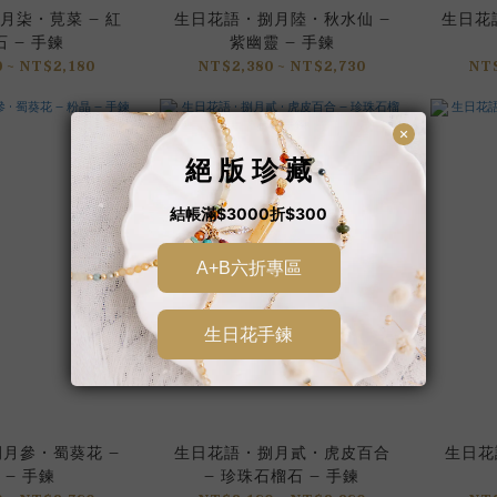
月柒 • 莧菜 – 紅
生日花語 • 捌月陸 • 秋水仙 –
生日花語
 – 手鍊
紫幽靈 – 手鍊
 ~ NT$2,180
NT$2,380 ~ NT$2,730
NT$
月參 • 蜀葵花 –
生日花語 • 捌月貳 • 虎皮百合
生日花語
 – 手鍊
– 珍珠石榴石 – 手鍊