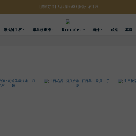
【滿額好禮】結帳滿$5000贈誕生石手鍊
【八月限定】結帳滿$3000折$300
【八月限定】結帳滿$3000折$300
尋找誕生石
環島繞臺灣
Bracelet
項鍊
戒指
耳環