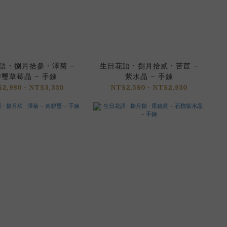
 • 捌月拾參 • 澤菊 –
生日花語 • 捌月拾貳 • 苦苣 –
璽草莓晶 – 手鍊
紫水晶 – 手鍊
2,980 ~ NT$3,330
NT$2,580 ~ NT$2,930