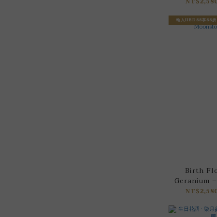
NT$2,580
輸入HBD88享88折
Birth Fl
Geranium 
Br
NT$2,580