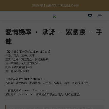
【滿額好禮】結帳滿$5000贈誕生石手鍊
【八月限定】結帳滿$3000折$300
【八月限定】結帳滿$3000折$300
愛情機率 • 承諾 – 紫幽靈 – 手
鍊
【愛情機率 The Probability of Love】
一屋、兩人、三餐、四季
三萬天之中千萬五分之一的相愛機率
用一束束盛開的玫瑰花說愛你
把生活過成愛情的模樣
寫下更多關於我和你
– 商品材質 Product Materials –
紫幽靈、淡水珍珠、漸層螢石、月光石、紫水晶、鋯石、黃銅鍍18K金
– 寶石寓意 Gemstone Fortunes –
紫幽靈Purple Phantom：有助於招來事業上貴人，吸引正財運。