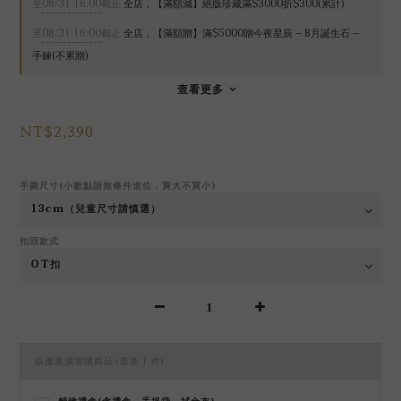
至
08/31 16:00
截止
全店，【滿額減】絕版珍藏滿$3000折$300(累計)
至
08/31 16:00
截止
全店，【滿額贈】滿$5000贈今夜星辰 – 8月誕生石 –
手鍊(不累贈)
查看更多
NT$2,390
手圍尺寸(小數點請無條件進位，買大不買小)
扣頭款式
以優惠價加購商品
(最多 1 件)