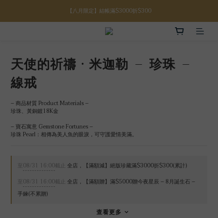
【八月限定】結帳滿$3000折$300
【八月限定】結帳滿$3000折$300
【註冊禮金】新註冊會員贈$100購物金
【滿額好禮】結帳滿$5000贈誕生石手鍊
天使的祈禱 · 米迦勒 – 珍珠 –
【八月限定】結帳滿$3000折$300
線戒
– 商品材質 Product Materials –
珍珠、黃銅鍍18K金
– 寶石寓意 Gemstone Fortunes –
珍珠 Pearl：相傳為美人魚的眼淚，可守護愛情美滿。
至
08/31 16:00
截止
全店，【滿額減】絕版珍藏滿$3000折$300(累計)
至
08/31 16:00
截止
全店，【滿額贈】滿$5000贈今夜星辰 – 8月誕生石 –
手鍊(不累贈)
查看更多