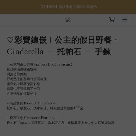
【註冊禮金】新註冊會員贈$100購物金
【八月限定】結帳滿$3000折$300
【滿額好禮】結帳滿$5000贈誕生石手鍊
【八月限定】結帳滿$3000折$300
♡彩寶鑲嵌｜公主的假日野餐 ·
Cinderella – 托帕石 – 手鍊
【公主的假日野餐 Princess Holiday Picnic】
夏日的南風拂過雙頰
樹葉婆娑舞動
野餐墊上的那塊蜂蜜瑪德蓮
讓空氣中飄著微甜氣息
螞蟻也不禁偷嚐了一口
共享愜意的假日午後
– 商品材質 Product Materials –
托帕石、磷灰石、淡水珍珠、純銀鑲邊黃銅鍍18K金
– 寶石寓意 Gemstone Fortunes –
托帕石 Topaz：又稱黃晶，為友誼之石，象徵和平友愛，使人真誠與執著。