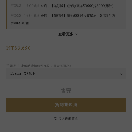
至
08/31 16:00
截止
全店，【滿額減】絕版珍藏滿$3000折$300(累計)
至
08/31 16:00
截止
全店，【滿額贈】滿$5000贈今夜星辰 – 8月誕生石 –
手鍊(不累贈)
查看更多
NT$3,690
手圍尺寸(小數點請無條件進位，買大不買小)
售完
貨到通知我
加入追蹤清單