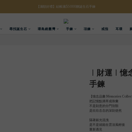
【八月限定】結帳滿$3000折$300
【八月限定】結帳滿$3000折$300
【註冊禮金】新註冊會員贈$100購物金
尋找誕生石
環島繞臺灣
手鍊
項鍊
戒指
耳環
【滿額好禮】結帳滿$5000贈誕生石手鍊
【八月限定】結帳滿$3000折$300
｜財運｜憶念
手鍊
【憶念品彙 Memories Collec
把記憶點滴萃成珠彙
不是刻意的分門別類
是欣欣念念的深刻使然
隔著銀光流洩
是不是就能在雲淡風輕後
重新遇見