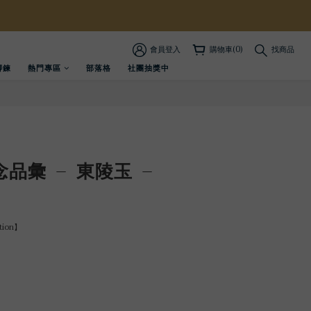
會員登入
購物車(0)
找商品
腳鍊
熱門專區
部落格
社團抽獎中
品彙 – 東陵玉 –
tion】