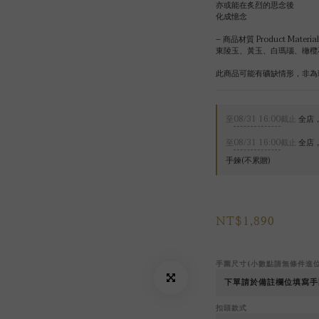
亦或能在炙烈的思念後
化成憶念
– 商品材質 Product Material
東陵玉、黃玉、白瑪瑙、橄欖
此商品可能有礦缺情形，非為
至
08/31 16:00
截止
全店，
至
08/31 16:00
截止
全店，
手鍊(不累贈)
NT$1,890
手圍尺寸(小數點請無條件進
扣頭款式