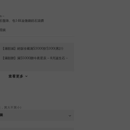
s –
石盤珠、包14K金微鑲鋯石滾鑽
瑕疵
【滿額減】絕版珍藏滿$3000折$300(累計)
【滿額贈】滿$5000贈今夜星辰 – 8月誕生石 –
查看更多
位，買大不買小)