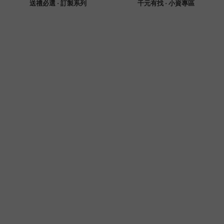
送禮必選 · 訂製系列
千元有找 · 小資專區