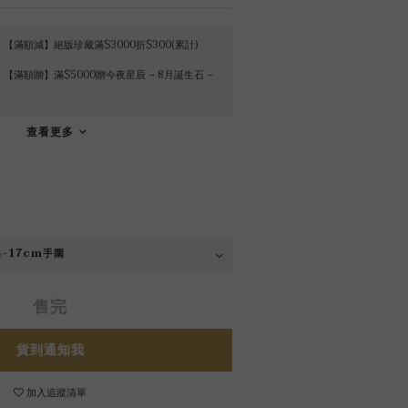
【滿額減】絕版珍藏滿$3000折$300(累計)
【滿額贈】滿$5000贈今夜星辰 – 8月誕生石 –
查看更多
售完
貨到通知我
加入追蹤清單