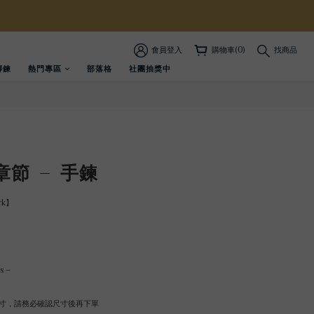
會員登入
購物車(0)
找商品
腳鍊
熱門專區
部落格
社團抽獎中
章節 – 手鍊
rk】
s –
寸，請務必確認尺寸後再下單