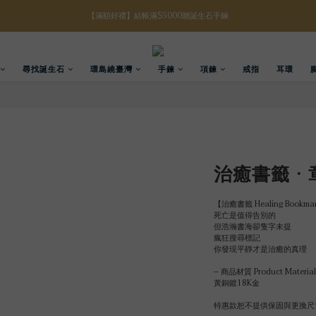
【八月限定】結帳滿$3000折$300
【八月限定】結帳滿$3000折$300
尋找誕生石
環島繞臺灣
手鍊
項鍊
戒指
耳環
治癒書籤 · 
【治癒書籤 Healing Bookma
死亡是值得告別的  
但浩瀚書海卻隻字未提  
瘋狂搜尋標記  
你發現平靜才是治癒的真理
– 商品材質 Product Material
黃銅鍍18K金
特惠款恕不提供保固與更換尺