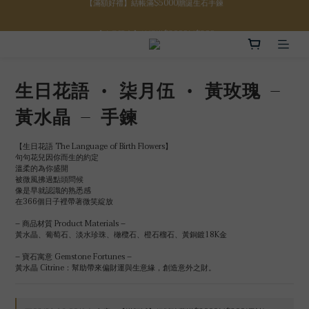
【八月限定】結帳滿$3000折$300
【八月限定】結帳滿$3000折$300
【註冊禮金】新註冊會員贈$100購物金
【滿額好禮】結帳滿$5000贈誕生石手鍊
生日花語 • 柒月伍 • 黃玫瑰 –
【八月限定】結帳滿$3000折$300
黃水晶 – 手鍊
【生日花語 The Language of Birth Flowers】
句句花兒因你而生的約定
溫柔的為你盛開
被微風拂過點頭問候
像是早就認識的熟悉感
在366個日子裡帶著微笑綻放
– 商品材質 Product Materials –
黃水晶、葡萄石、淡水珍珠、橄欖石、橙石榴石、黃銅鍍18K金
– 寶石寓意 Gemstone Fortunes –
黃水晶 Citrine：幫助帶來偏財運與生意緣，創造意外之財。