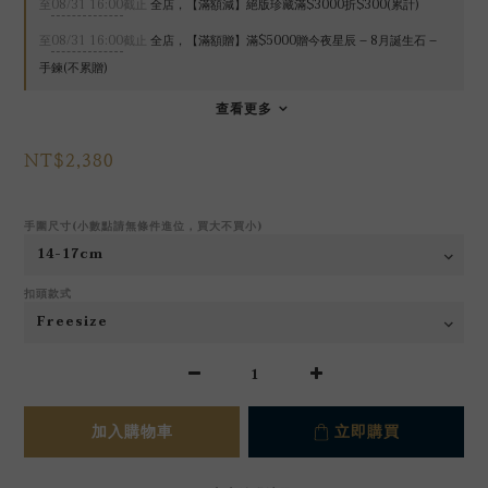
至
08/31 16:00
截止
全店，【滿額減】絕版珍藏滿$3000折$300(累計)
至
08/31 16:00
截止
全店，【滿額贈】滿$5000贈今夜星辰 – 8月誕生石 –
手鍊(不累贈)
查看更多
NT$2,380
手圍尺寸(小數點請無條件進位，買大不買小)
扣頭款式
加入購物車
立即購買