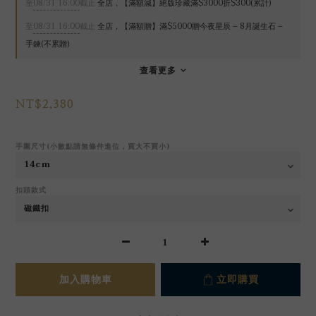
至
08/31 16:00
截止
全店，【滿額減】絕版珍藏滿$3000折$300(累計)
至
08/31 16:00
截止
全店，【滿額贈】滿$5000贈今夜星辰 – 8月誕生石 –
手鍊(不累贈)
查看更多
NT$2,380
手圍尺寸(小數點請無條件進位，買大不買小)
扣頭款式
加入購物車
立即購買