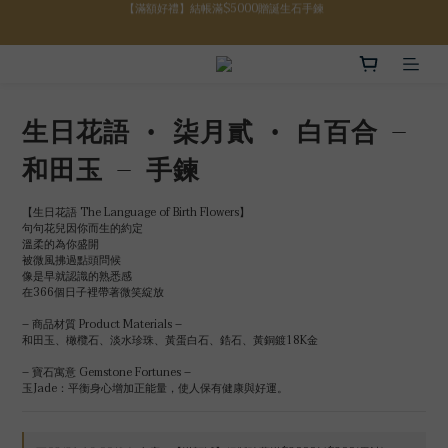
【八月限定】結帳滿$3000折$300
【八月限定】結帳滿$3000折$300
【註冊禮金】新註冊會員贈$100購物金
【滿額好禮】結帳滿$5000贈誕生石手鍊
生日花語 • 柒月貳 • 白百合 –
【八月限定】結帳滿$3000折$300
和田玉 – 手鍊
【生日花語 The Language of Birth Flowers】
句句花兒因你而生的約定
溫柔的為你盛開
被微風拂過點頭問候
像是早就認識的熟悉感
在366個日子裡帶著微笑綻放
– 商品材質 Product Materials –
和田玉、橄欖石、淡水珍珠、黃蛋白石、鋯石、黃銅鍍18K金
– 寶石寓意 Gemstone Fortunes –
玉Jade：平衡身心增加正能量，使人保有健康與好運。