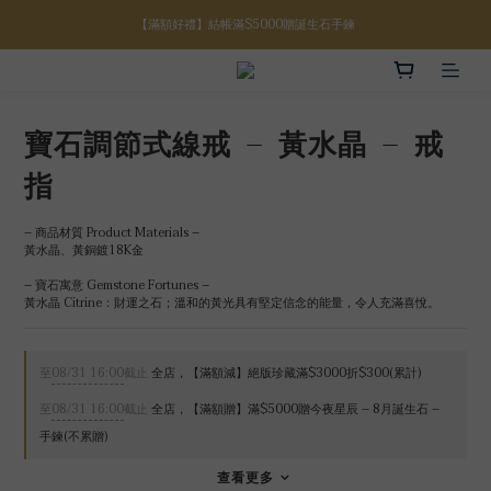
【八月限定】結帳滿$3000折$300
【八月限定】結帳滿$3000折$300
【註冊禮金】新註冊會員贈$100購物金
【滿額好禮】結帳滿$5000贈誕生石手鍊
寶石調節式線戒 – 黃水晶 – 戒
【八月限定】結帳滿$3000折$300
指
– 商品材質 Product Materials –
黃水晶、黃銅鍍18K金
– 寶石寓意 Gemstone Fortunes –
黃水晶 Citrine：財運之石；溫和的黃光具有堅定信念的能量，令人充滿喜悅。
至
08/31 16:00
截止
全店，【滿額減】絕版珍藏滿$3000折$300(累計)
至
08/31 16:00
截止
全店，【滿額贈】滿$5000贈今夜星辰 – 8月誕生石 –
手鍊(不累贈)
查看更多