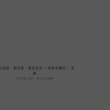
日花語 • 捌月貳 • 虎皮百合 – 珍珠石榴石 – 手
生日花語 • 
鍊
NT
NT$2,180 ~ NT$2,380