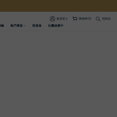
會員登入
購物車(0)
找商品
腳鍊
熱門專區
部落格
社團抽獎中