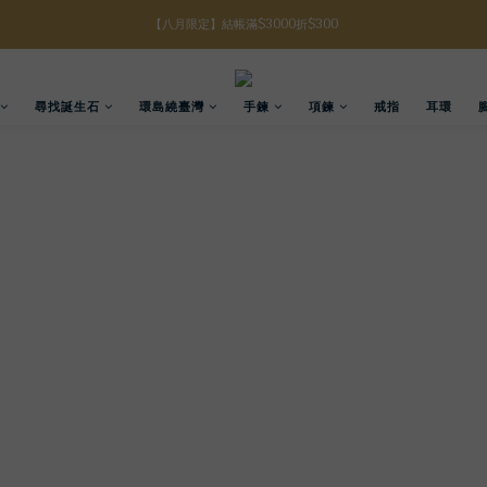
【八月限定】結帳滿$3000折$300
【八月限定】結帳滿$3000折$300
【註冊禮金】新註冊會員贈$100購物金
尋找誕生石
環島繞臺灣
手鍊
項鍊
戒指
耳環
【滿額好禮】結帳滿$5000贈誕生石手鍊
【八月限定】結帳滿$3000折$300