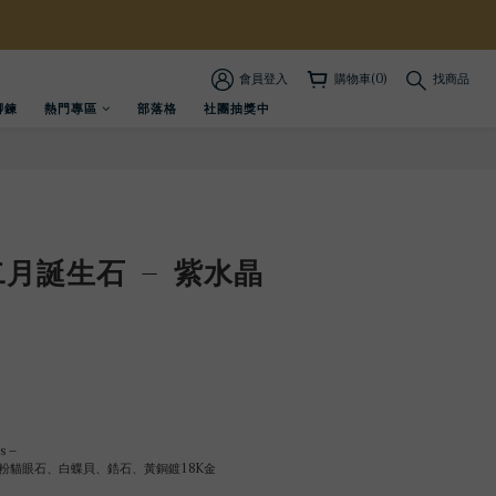
會員登入
購物車(0)
找商品
腳鍊
熱門專區
部落格
社團抽獎中
立即購買
二月誕生石 – 紫水晶
s –
粉貓眼石、白蝶貝、鋯石、黃銅鍍18K金