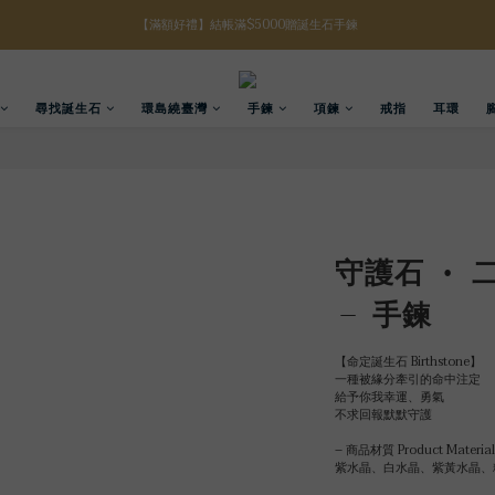
【八月限定】結帳滿$3000折$300
【八月限定】結帳滿$3000折$300
尋找誕生石
環島繞臺灣
手鍊
項鍊
戒指
耳環
守護石 • 
– 手鍊
【命定誕生石 Birthstone】
一種被緣分牽引的命中注定
給予你我幸運、勇氣
不求回報默默守護
– 商品材質 Product Material
紫水晶、白水晶、紫黃水晶、