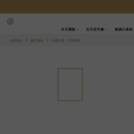
本月優惠
生日花手鍊
解讀占星術
全部商品
熱門專區
送禮必選 · 訂製系列