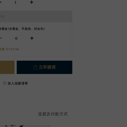
 件)
緻禮盒(含禮盒、手提袋、拭金布)
惠價 NT$188
立即購買
加入追蹤清單
送貨及付款方式