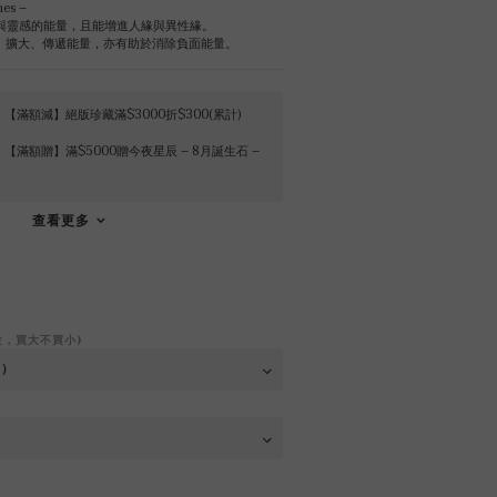
es –
智慧與靈感的能量，且能增進人緣與異性緣。
集中、擴大、傳遞能量，亦有助於消除負面能量。
【滿額減】絕版珍藏滿$3000折$300(累計)
【滿額贈】滿$5000贈今夜星辰 – 8月誕生石 –
查看更多
位，買大不買小)