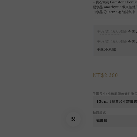
– 寶石寓意 Gemstone Fortun
紫水晶 Amethyst：帶來
白水晶 Quartz：有助於
至
08/31 16:00
截止
全店，
至
08/31 16:00
截止
全店，
手鍊(不累贈)
NT$2,380
手圍尺寸(小數點請無條件進
扣頭款式