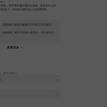
es –
活注入正能量，幫助帶來偏財運與生意緣，創造意外之財。
升腦力與創意力，能有效化解與他人的溝通障礙。
【滿額減】絕版珍藏滿$3000折$300(累計)
【滿額贈】滿$5000贈今夜星辰 – 8月誕生石 –
查看更多
位，買大不買小)