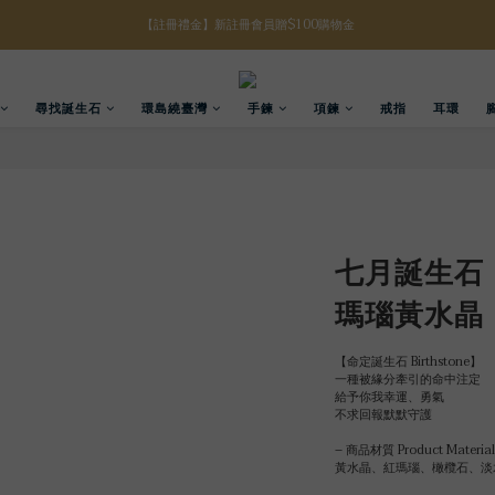
【註冊禮金】新註冊會員贈$100購物金
【八月限定】結帳滿$3000折$300
【滿額好禮】結帳滿$5000贈誕生石手鍊
尋找誕生石
環島繞臺灣
手鍊
項鍊
戒指
耳環
【八月限定】結帳滿$3000折$300
七月誕生石 
瑪瑙黃水晶 
【命定誕生石 Birthstone】
一種被緣分牽引的命中注定
給予你我幸運、勇氣
不求回報默默守護
– 商品材質 Product Material
黃水晶、紅瑪瑙、橄欖石、淡