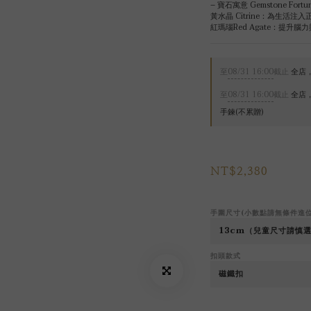
– 寶石寓意 Gemstone Fortun
黃水晶 Citrine：為生
紅瑪瑙Red Agate：提
至
08/31 16:00
截止
全店，
至
08/31 16:00
截止
全店，
手鍊(不累贈)
NT$2,380
手圍尺寸(小數點請無條件進
扣頭款式