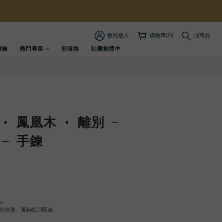
會員登入
購物車(0)
找商品
腳鍊
熱門專區
部落格
社團抽獎中
立即購買
• 鳳凰木 • 離別 –
– 手鍊
s –
水珍珠、黃銅鍍18K金