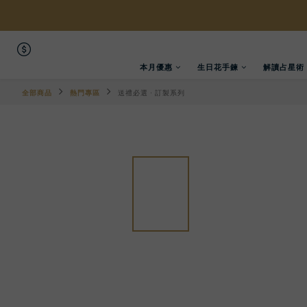
本月優惠
生日花手鍊
解讀占星術
全部商品
熱門專區
送禮必選 · 訂製系列