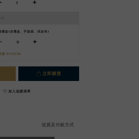
 件)
緻禮盒(含禮盒、手提袋、拭金布)
惠價 NT$188
立即購買
加入追蹤清單
送貨及付款方式