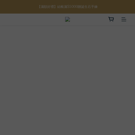
【滿額好禮】結帳滿$5000贈誕生石手鍊
【八月限定】結帳滿$3000折$300
【八月限定】結帳滿$3000折$300