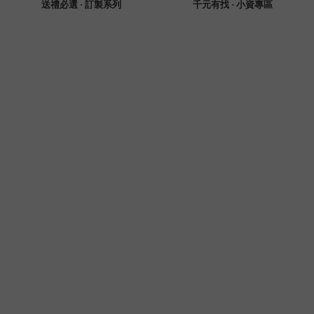
送禮必選 · 訂製系列
千元有找 · 小資專區