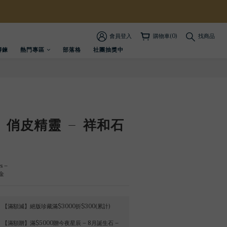
會員登入
購物車(0)
找商品
腳鍊
熱門專區
部落格
社團抽獎中
》俏皮精靈 – 祥和石
s –
金
【滿額減】絕版珍藏滿$3000折$300(累計)
【滿額贈】滿$5000贈今夜星辰 – 8月誕生石 –