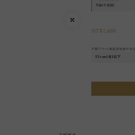
手鍊(不累贈)
NT$1,680
手圍尺寸(小數點請無條件進