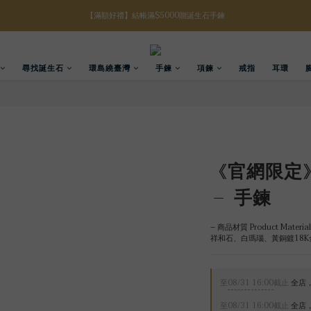
【八月限定】結帳滿$3000折$300
【八月限定】結帳滿$3000折$300
【註冊禮金】新註冊會員贈$100購物金
尋找誕生石
環島繞臺灣
手鍊
項鍊
戒指
耳環
【滿額好禮】結帳滿$5000贈誕生石手鍊
【八月限定】結帳滿$3000折$300
《官網限定
– 手鍊
– 商品材質 Product Material
祥和石、白瑪瑙、黃銅鍍18K
至
08/31 16:00
截止
全店，
至
08/31 16:00
截止
全店，