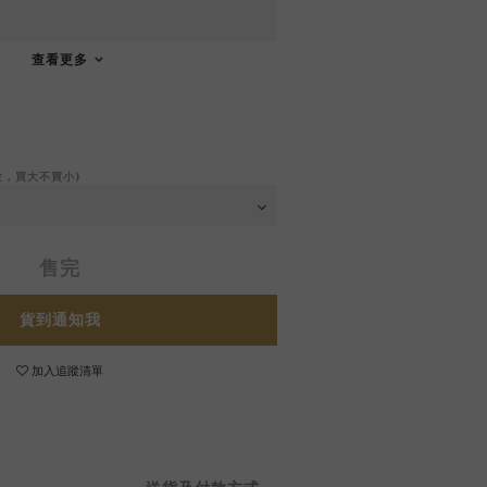
查看更多
位，買大不買小)
售完
貨到通知我
加入追蹤清單