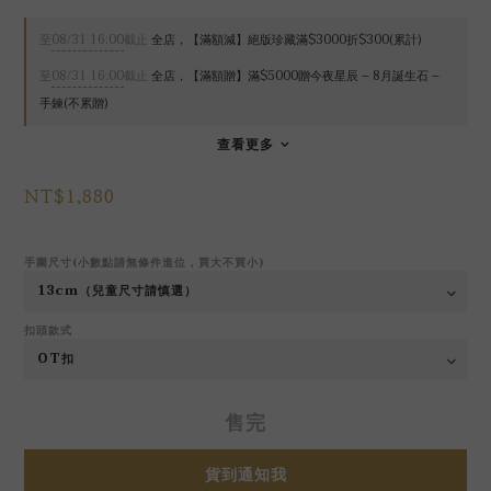
至
08/31 16:00
截止
全店，【滿額減】絕版珍藏滿$3000折$300(累計)
至
08/31 16:00
截止
全店，【滿額贈】滿$5000贈今夜星辰 – 8月誕生石 –
手鍊(不累贈)
查看更多
NT$1,880
手圍尺寸(小數點請無條件進位，買大不買小)
扣頭款式
售完
貨到通知我