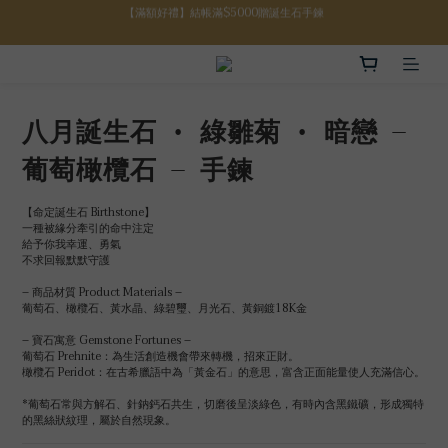
【八月限定】結帳滿$3000折$300
【八月限定】結帳滿$3000折$300
【註冊禮金】新註冊會員贈$100購物金
【滿額好禮】結帳滿$5000贈誕生石手鍊
八月誕生石 • 綠雛菊 • 暗戀 –
【八月限定】結帳滿$3000折$300
葡萄橄欖石 – 手鍊
【命定誕生石 Birthstone】
一種被緣分牽引的命中注定
給予你我幸運、勇氣
不求回報默默守護
– 商品材質 Product Materials –
葡萄石、橄欖石、黃水晶、綠碧璽、月光石、黃銅鍍18K金
– 寶石寓意 Gemstone Fortunes –
葡萄石 Prehnite：為生活創造機會帶來轉機，招來正財。
橄欖石 Peridot：在古希臘語中為「黃金石」的意思，富含正面能量使人充滿信心。
*葡萄石常與方解石、針鈉鈣石共生，切磨後呈淡綠色，有時內含黑鐵礦，形成獨特
的黑絲狀紋理，屬於自然現象。